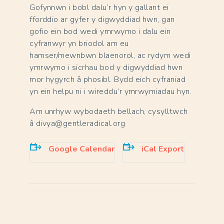
Gofynnwn i bobl dalu’r hyn y gallant ei
fforddio ar gyfer y digwyddiad hwn, gan
gofio ein bod wedi ymrwymo i dalu ein
cyfranwyr yn briodol am eu
hamser/mewnbwn blaenorol, ac rydym wedi
ymrwymo i sicrhau bod y digwyddiad hwn
mor hygyrch â phosibl. Bydd eich cyfraniad
yn ein helpu ni i wireddu’r ymrwymiadau hyn.
Am unrhyw wybodaeth bellach, cysylltwch
â divya@gentleradical.org
Google Calendar
iCal Export
E
v