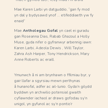
Mae Karen Larbi yn datguddio, “gan fy mod
yn dal y bydysawd ynof … etifeddiaeth yw fy
enaid”
Mae
Antholegau Gofal
yn cael ei guradu
gan Roseanna Dias, Rabab Ghazoul a Holly
Muse, gyda nifer o gyfranwyr arbennig iawn:
Karen Larbi, Adeola Dewis , Will Taylor,
Zahra Ash Harper, Tony Hendrickson, Mary
Anne Roberts ac eraill.
Ymunwch â ni am brynhawn o ffilmiau byr, y
gair llafar a sgyrsiau mewn perthynas
â hunanofal, adfer ac ail-lunio. Gyda’n gilydd
byddwn yn archwilio potensial gwaith
cyfiawnder iachaol ar draws gofodau sy’n
unigol, yn gyfunol ac sy’n pontio’r