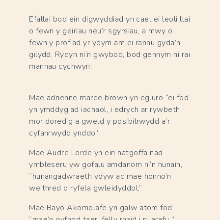
Efallai bod ein digwyddiad yn cael ei leoli llai
o fewn y geiriau neu’r sgyrsiau, a mwy o
fewn y profiad yr ydym am ei rannu gyda’n
gilydd. Rydyn ni’n gwybod, bod gennym ni rai
mannau cychwyn:
Mae adrienne maree brown yn egluro “ei fod
yn ymddygiad iachaol, i edrych ar rywbeth
mor doredig a gweld y posibilrwydd a’r
cyfanrwydd ynddo”
Mae Audre Lorde yn ein hatgoffa nad
ymbleseru yw gofalu amdanom ni’n hunain,
“hunangadwraeth ydyw ac mae honno’n
weithred o ryfela gwleidyddol.”
Mae Bayo Akomolafe yn galw atom fod
“mae’n gyfnod taer, felly rhaid i ni arafu ”