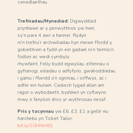
cenedlaethau.
Trefniadau/Mynediad:
Digwyddiad
prynhawn ar y penwythnos yw hwn,
sy’n para 4 awr a hanner. Rydyn
ni’n trefnu’r archwiliadau hyn mewn ffordd y
gobeithiwn a fydd yn ein gadael ni’n teimlo’n
fodlon ac wedi symbylu
rhywfaint. Felly bydd egwyliau, elfennau o
gyfranogi, eiliadau o adfyfyrio, gwahoddiadau
i gamu i ffwrdd o’n sgriniau, i orffwys, ac i
adfer ein hunain. Cadwch lygad allan am
ragor o wybodaeth, byddwn yn cyflwyno
mwy o fanylion dros yr wythnosau nesaf.
Pris y tocynnau
yw £6, £3, £1 a gellir eu
harchebu yn Ticket Tailor:
bit.ly/2GHNm82