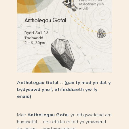
Antholegau Gofal :: (gan fy mod yn dal y
bydysawd ynof, etifeddiaeth yw fy
enaid)
Mae
Antholegau Gofal
yn ddigwyddiad am
hunanofal … neu efallai ei fod yn ymwneud
ag iachau … gwrthwynebiad