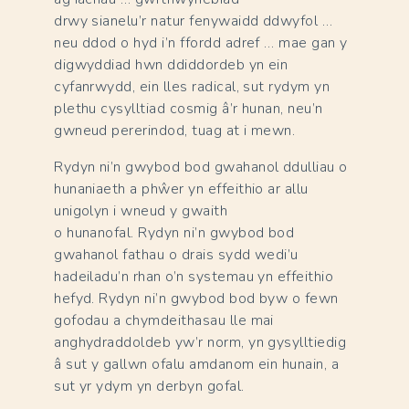
drwy sianelu’r natur fenywaidd ddwyfol …
neu ddod o hyd i’n ffordd adref … mae gan y
digwyddiad hwn ddiddordeb yn ein
cyfanrwydd, ein lles radical, sut rydym yn
plethu cysylltiad cosmig â’r hunan, neu’n
gwneud pererindod, tuag at i mewn.
Rydyn ni’n gwybod bod gwahanol ddulliau o
hunaniaeth a phŵer yn effeithio ar allu
unigolyn i wneud y gwaith
o hunanofal. Rydyn ni’n gwybod bod
gwahanol fathau o drais sydd wedi’u
hadeiladu’n rhan o’n systemau yn effeithio
hefyd. Rydyn ni’n gwybod bod byw o fewn
gofodau a chymdeithasau lle mai
anghydraddoldeb yw’r norm, yn gysylltiedig
â sut y gallwn ofalu amdanom ein hunain, a
sut yr ydym yn derbyn gofal.