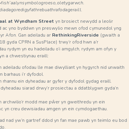
ish’aalynsymbologroeso,oletygarwch.
adagoredigyfathrebuathrafodageraill.
aal
at Wyndham Street
yn brosiect newydd a leolir
d ac yno byddwn yn preswylio mewn ofod cymunedol yng
yr Afon. Gan adeiladu ar
RethinkingRiverside
(gwaith a
8 gyda CPRN a SusPlace) trwy’r ofod hwn a’r
au rydym yn eu hadeiladu o’i amgylch, rydym am ofyn y
n a chwestiynau eraill:
n adeiladu ofodau lle mae diwylliant yn hygyrch nid unwaith
n barhaus i’r dyfodol.
n rhannu ein dyheadau ar gyfer y dyfodol gydag eraill.
n dyheadau siarad drwy’r prosiectau a ddatblygwn gyda’n
’n archwilio’r modd mae pŵer yn gweithredu yn ein
ac yn creu dewisiadau amgen yn ein cymdogaethau.
liad nad yw’n gartref ddod yn fan mae pawb yn teimlo eu bod
do.