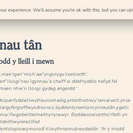
ur experience. We'll assume you're ok with this, but you can opt
nnau tân
d y lleill i mewn
ae’rgair’mish’aal’yngolygu’coelcerth’.
rf’ilosgi’neu’igynnau’a chaiff ei ddefnyddio hefyd fel
maen nhw’n llosgi gydag angerdd.’
olpanfyddaillwythaunomadig,ynteithiotrwy’ranialwch,ynse
largyfergorffwysdrosnos,byddentynamlyncynnautân,ygelli
nia’ifwgobelltermaithynyrawyr. Byddaicoelcertho’rfath yn
tdeithwyreraillfod
dyntstopioacymunoâ’rllwythirannubwydadŵr. Yn y modd