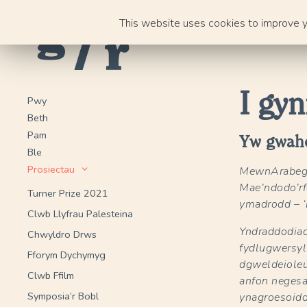
Skip
This website uses cookies to improve yo
to
content
I gy
Pwy
Beth
Pam
Yw gwahod
Ble
Prosiectau
MewnArabeg,m
Mae’ndodo’rfe
Turner Prize 2021
ymadrodd – ‘
Clwb Llyfrau Palesteina
Yndraddodiad
Chwyldro Drws
fydlugwersyl
Fforym Dychymyg
dgweldeioleu
Clwb Ffilm
anfon negesa
Symposia’r Bobl
ynagroesoid