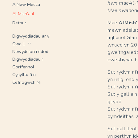
hwn,maeAl-M
A New Mecca
Mae’nwahoddi
Al Mish’aal
Mae
AlMish’
Detour
mewn adeila
Digwyddiadau ar y
nghanol Glan 
Gweill
wnaed yn 201
Newyddion i ddod
gweithgaredd
Digwyddiadau’r
cwestiynau hy
Gorffennol
Sut rydym ni’
Cysylltu â ni
yn unig, ond y
Cefnogwch Ni
Sut rydym ni’
Sut y gall ei
gilydd.
Sut rydym ni
cymdeithas, 
Sut gall lleo
yn perthyn id