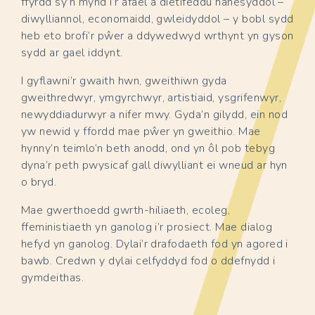
ffyrdd sy’n mynd i’r afael â dietifeddu hanesyddol –
diwylliannol, economaidd, gwleidyddol – y bobl sydd
heb eto brofi’r pŵer a ddywedwyd wrthynt yn gyson
sydd ar gael iddynt.
I gyflawni’r gwaith hwn, gweithiwn gyda
gweithredwyr, ymgyrchwyr, artistiaid, ysgrifenwyr,
newyddiadurwyr a nifer mwy. Gyda’n gilydd, ein nod
yw newid y ffordd mae pŵer yn gweithio. Mae
hynny’n teimlo’n beth anodd, ond yn ôl pob tebyg
dyna’r peth pwysicaf gall diwylliant ei wneud ar hyn
o bryd.
Mae gwerthoedd gwrth-hiliaeth, ecoleg,
ffeministiaeth yn ganolog i’r prosiect. Mae dialog
hefyd yn ganolog. Dylai’r drafodaeth fod yn agored i
bawb. Credwn y dylai celfyddyd fod o ddefnydd i
gymdeithas.