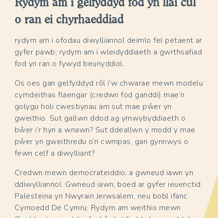
Rydym am i gelfyddyd fod yn llai cul
o ran ei chyrhaeddiad
rydym am i ofodau diwylliannol deimlo fel petaent ar
gyfer pawb; rydym am i wleidyddiaeth a gwrthsafiad
fod yn ran o fywyd beunyddiol.
Os oes gan gelfyddyd rôl i’w chwarae mewn modelu
cymdeithas flaengar (credwn fod ganddi) mae’n
golygu holi cwestiynau am sut mae pŵer yn
gweithio. Sut gallwn ddod ag ymwybyddiaeth o
bŵer i’r hyn a wnawn? Sut ddeallwn y modd y mae
pŵer yn gweithredu o’n cwmpas, gan gynnwys o
fewn celf a diwylliant?
Credwn mewn democrateiddio, a gwneud iawn yn
ddiwylliannol. Gwneud iawn, boed ar gyfer ieuenctid
Palesteina yn Nwyrain Jerwsalem, neu bobl ifanc
Cymoedd De Cymru. Rydym am weithio mewn